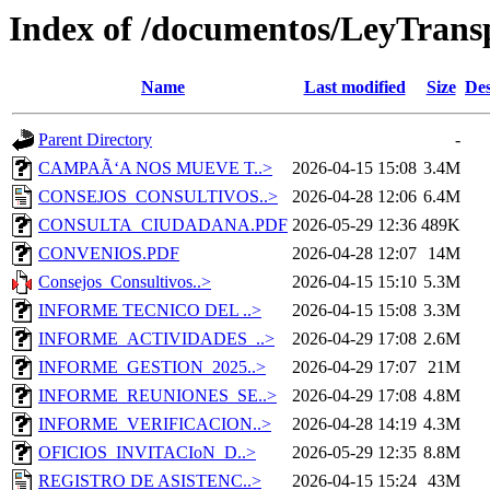
Index of /documentos/LeyTrans
Name
Last modified
Size
Des
Parent Directory
-
CAMPAÃ‘A NOS MUEVE T..>
2026-04-15 15:08
3.4M
CONSEJOS_CONSULTIVOS..>
2026-04-28 12:06
6.4M
CONSULTA_CIUDADANA.PDF
2026-05-29 12:36
489K
CONVENIOS.PDF
2026-04-28 12:07
14M
Consejos_Consultivos..>
2026-04-15 15:10
5.3M
INFORME TECNICO DEL ..>
2026-04-15 15:08
3.3M
INFORME_ACTIVIDADES_..>
2026-04-29 17:08
2.6M
INFORME_GESTION_2025..>
2026-04-29 17:07
21M
INFORME_REUNIONES_SE..>
2026-04-29 17:08
4.8M
INFORME_VERIFICACION..>
2026-04-28 14:19
4.3M
OFICIOS_INVITACIoN_D..>
2026-05-29 12:35
8.8M
REGISTRO DE ASISTENC..>
2026-04-15 15:24
43M