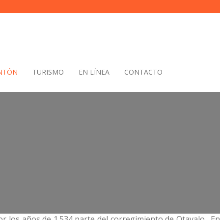
ANTÓN
TURISMO
EN LÍNEA
CONTACTO
r los años de 1.534 parte del corregimiento de Otavalo. En