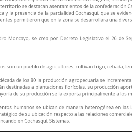
l territorio se destacan asentamientos de la confederación C
ca y la presencia de la parcialidad Cochasquí, que se eviden
entes permitieron que en la zona se desarrollara una divers
dro Moncayo, se crea por Decreto Legislativo el 26 de Se
s son un pueblo de agricultores, cultivan trigo, cebada, len
a década de los 80 la producción agropecuaria se incrementa
án destinadas a plantaciones florícolas, su producción apor
yoría de su producción se la exporta principalmente a los 
entos humanos se ubican de manera heterogénea en las la
ratégico de su ubicación respecto a las relaciones comercial
incando en Cochasquí. Sistemas.