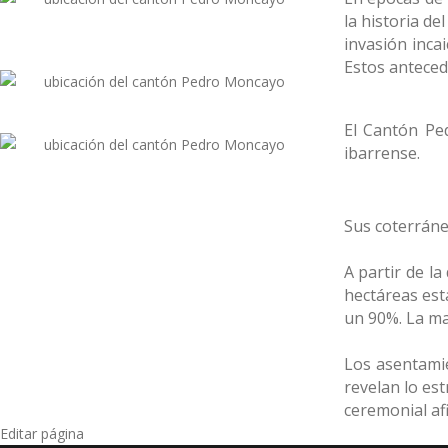
la historia de
invasión incai
Estos anteced
El Cantón Pe
ibarrense.
Sus coterráneo
A partir de l
hectáreas est
un 90%. La ma
Los asentami
revelan lo est
ceremonial af
Editar página