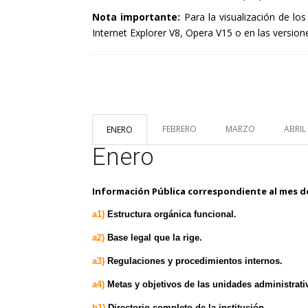
Nota importante:
Para la visualización de l
Internet Explorer V8, Opera V15 o en las versio
FEBRERO
MARZO
ABRIL
ENERO
Enero
Información Pública correspondiente al mes 
a1)
Estructura orgánica funcional.
a2)
Base legal que la rige.
a3)
Regulaciones y procedimientos internos.
a4
)
Metas y objetivos de las unidades administrati
b1)
Directorio completo de la institución.