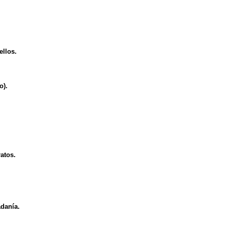
ellos.
o).
atos.
adanía.