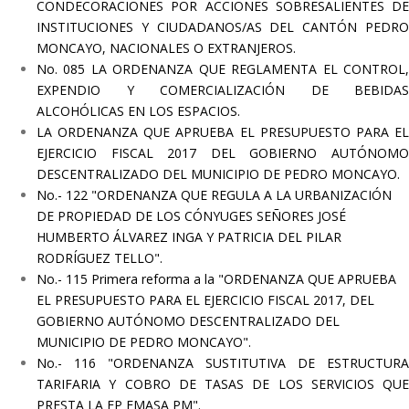
CONDECORACIONES POR ACCIONES SOBRESALIENTES DE
INSTITUCIONES Y CIUDADANOS/AS DEL CANTÓN PEDRO
MONCAYO, NACIONALES O EXTRANJEROS.
No. 085 LA ORDENANZA QUE REGLAMENTA EL CONTROL,
EXPENDIO Y COMERCIALIZACIÓN DE BEBIDAS
ALCOHÓLICAS EN LOS ESPACIOS.
LA ORDENANZA QUE APRUEBA EL PRESUPUESTO PARA EL
EJERCICIO FISCAL 2017 DEL GOBIERNO AUTÓNOMO
DESCENTRALIZADO
DEL MUNICIPIO DE PEDRO MONCAYO.
No.- 122 "ORDENANZA QUE
R
EGULA A LA
URBANIZACIÓN
DE PROPIEDAD DE LOS CÓNYUGES SEÑORES JOSÉ
HUMBERTO
ÁLVAREZ INGA Y PATRICIA DEL PILAR
RODRÍGUEZ TELLO".
No.- 115 Primera reforma a la "ORDENANZA QUE APRUEBA
EL PRESUPUESTO PARA EL EJERCICIO FISCAL 2017, DEL
GOBIERNO AUTÓNOMO DESCENTRALIZADO DEL
MUNICIPIO DE PEDRO MONCAYO".
No.- 116 "ORDENANZA SUSTITUTIVA DE ESTRUCTURA
TARIFARIA Y COBRO DE TASAS DE LOS SERVICIOS QUE
PRESTA LA EP EMASA PM".